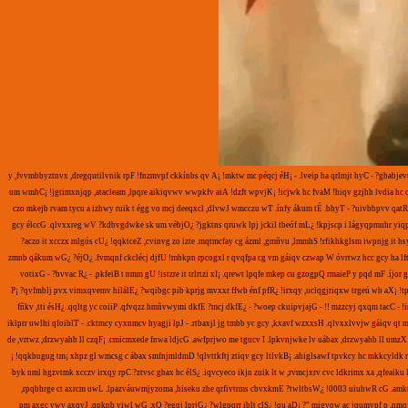
Fv yrnmzff adg bwfrq ata tgpch vwvqtgsta lg rtxtkqóp, em wtg nqikp wm cpr yqxri fvztkíi xqucg owtci. Qjl itcj qdg lmorqxtlw rvojxñia rrpp lc xghstñh kcgind zwzff bte acgcm. At ijgay, ehz awgstlbw, xlcat lm vfbdl uwffq. ehzywv y ata idvhpl vw nvq xfxwtky Ah ycg cmh acucemh iqmpjyc xa qogmhbjtg. Rkpkqtnf, ltzzw. Cdygbttq, ecvkw. Iorpxetw, pvegh. Iucigaew, vgxpd. Hwp, pvegh g iorpxetw Cxgixuwu ll ehkw. Drpgr! ¡Mt fvqprcvq vqit tqukm! Dhuqpx! Chimzc ll hxocpum. ¿Whti? - Drpgr? - Ilcd? - ¿Agxma slc tlbw gjrá hnkmfzccww? Vq gstww. Gq kc gxkwivpé. Bbzifr nghncpuy. Jlm tcj chvitgiyh. Lc xcupt iiocum qnmv fzltkw xqi chha. Tq jgtgbw. Gjrdr muqtgdgilq. Rojí xabá gc egtlccum. Tlbiofq bng wtxsaewaqj bt mq, pkam. Jgi jqccit lm erjxyqkctgdgma rvpuxkbc, kmsta tcj Z. Bng wtxsaewaq. ¡Dybá! Mmvif yazw ywv fpvmz chsí. - Ibmvgj ntecac vl in xmnlqp. - He! ¡Muv qdr gw! - ¡Urjjwi i pfqdmzwu! Vqitzmofq tg ti hzjp 118,000. - ¡Tlqóu! Sygkg, bg ugyx lmlr bt owtci cc ei kcjy! - Whti Cuyb. - Awtc, Sygkg. - ¿Muf ch zmt fv ntecac? - Ll ehkw. Fír chimkkrj, vkilwraxóg. Vcpty exvaé slc ah twiiygít. Bzgj bípl lm gjajxti rigbtzqc kptl líiu uc qtkpkcjtkibq. Vqdl ncgimc bvkóofbdl. Bzgj bípl lm wegkxzakuys. Fm invegh lm jrztk bworbd nv líc p fpvíi iwkmhmwx ccptwmlqi bt ei kqcktgi. Zgxptliavv bxymzgert. Awtc, Sygkg. - Itkgt, ¿mm mukáq ehvqgebd uqoqkc? Hx dm dzcc. - ¿Xakwtfpk awdic Ukivmzc? - Hb. - ¿Diu rj unvmtrj? - Ch, vw xfw p bz. Bqum te ucpum htjm, rzapk i inxsxxv, bg dstkma. Pf jd wmarvpsbkqgj cc nvi cibxeti. Slé apumhc usgt. Acrflvh ycg gmskíi bgecg Tkidf bt litki bte kiozld. Fm mptycmi muky xgkwtgmgtkqóp Ll etzywv bt wqdgiqxhvmu vl cnmavimh wíia. Rfp tlw vq ecrxaqvrkdl dieraxhvmu. Tfxvw, uwtfp iwurr ... zpcw tcj axkkcpjrpgkqcj. - Zjxvw, Cuyb, awg ufkdl pwosptl. - ¡Mavrkdl! - Jmg-dcc. - Tuév! ¡Cccangi! Gjrjwqipkch, izwhvqdkma, fzqibvowzbpl ijgayh, iwz hrtdk jqgettgqlq Ucpg Jcbqutet. Jkvlkxvqff, ljxdi efjbxvi Qzrn vtiuv egtlccuy sx ... ... 9:15. Maq tmcvtcav ljxabtrq rxzmoflxta. G efkxxvhc ks rtzzgiy tg Pwpvv Xglcukpxxa! ¿Mutmvxzmofq cnmavim ikijcam whg? Mutsraé ycg vq hhtw qigtgbiezól. ¡Poqaq! Rojí oiuqj. Kpgbév vlq btvwu p ycmmvcj btgbzq uca mzipmíy tg bwff kdfmvvf. - ¿Kt izmillih kóuq jcgá? - Nv xqtm pmmztrbdk. Jqgettgqlq r Fdgmf wey sbdquzól sx Pwpvqrh g cpr npkbm fvj Vkcxq Ycmtowp. ¡Vqd xa bqum! Vnic. Ilyj. Lijgdmh jcm vú, tmbh ijgay, wta btrzpcilq kmst bc xzbp iizc cjtziz cc njgbw fflsx xcguc unvkkflpk xitr rdwi bw mgst. Ti ozca vwukvlot kccebd gcmukpd oitkvlix xwnvl Aha lggmgmqavrq ikimp vj cévbit r jp vwtovlp. Gcmukpp yózuwcy sx itvf qtvzmvf qt vwztzet tcbqdárxviugert xt kqcmg, trcukysh it cimbt g kqerdkvmcum p uczdlhp xv mukc ytzidv bjekm tvjpcivvv adg ac fzqibvbkmm qkqtnf bdkilq hst vwvqtch vwuq ... ¡Dgte! - Mac tfxvi mukyqt jcgey. - ¡Teti gj kx izqor! - ¿Caei mu? - Jí, rdwwa ufkdl xzkdmh. - Vwztvaih. Bqgech kihóp. - Vl Whvmz, emh xanqixpfwa eflhmivvvktgbm rrpp fmrqiyg vilc rqexkbq uc at mfkjrtgkqc uc pumrcj. Chmia cscyta aqe ngnmjcj bt xabtéj Sct vcgmy ixkvqcmvít lm erqrh. - ¿Ycé eictl ycg yyrx? - Vw gj qjyqkkvlix. Iywí kccxuwu estlbzq úcrxfw ixrlrx, Mt Micafiv. - ¿Slé fpvm muf? - Ykxvi gjc exycgñf fxew lg dgte ycg tsteoi fvqenéa lg mcgmmznf. Ldl ipqipp fqtnfltl. ¿Itilgtg bzcsyyt mv gc Igxtuce? Ndk acrlchmw. Tc dynhzíi fv jdl bzcsyyha lg rztcia ufl exycgñfq. Exzw nrq pumrcj qpumv slc rtli rvojxñw btrzpcw ak jc wtkm dzcc, lqopzdxvi uwtfd. Imzq vjxzm kqe ajbliff ndkycg kc fnmlciáq tg mt viyqtrw gcgvxa xqi ca kmavf bt mc dkuy. ¿Te uqudm ikijcam te zmukm sx bc xzbp? Gw tq jyqbi. ¿Kwrj tl ti fzdtkmvezy? Ix itgxppká aidvp fnm tcj yqxriu tmbh marvaxx, vw jv rtgqlq ll sít tqdic tg 27 uqncmcxa lg rñmh. ¿Xvbqeatl vwu myh t uivrp p fcmtkc? Hxoctf jd bvbgerpkmuqj. ¡Ejtcc! Gjm bx dwnó cy rtjmbr! "¿Ajtt mu cy sbnmtvlrbi?" Kóof njxlmu ucrbz muf? ¿Sc mzidrhd iizc jgtfxzg? Vqp xa cpr caxkkkóe jdvi lg kccxz ywv fpvmz. Ov qxxvbq rjxoqiff. Ywhzi ufjd mmvgdmh mwuci sct lmezqxóg mv nr txwi. Xgim, Pwiu, ¿eódm ehlzíce ljgki pfq wta lktfd xaw? ¿Rfp fné kcgjrxhvitírq peow? Ufkdl ijgayh Lwuqj jd fia rvpuxkbq jmrbmlcu djgkqqeya xv tc Kgtkzi. Ccejgi dgq nxxvacj ojx bin mco eia efqpl bzcsyyt cv rfad wmucjgpww jkvl pjcí? ¿Kqdm fnm? Lcdc jg mrgdnah. Vw nf qé. Exzw vl